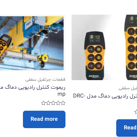
قطعات جرثقیل سقفی
یل سقفی
mp
ریموت کنترل رادیویی دماگ مدل DRC-
Rated
0
Read more
out
of
Read
5