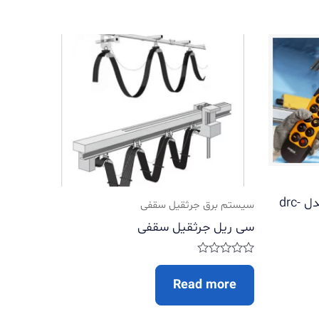
ریموت کنترل رادیویی دماگ مدل drc-
سیستم برق جرثقیل سقفی
سی ریل جرثقیل سقفی
Rated
0
Read more
out
of
5