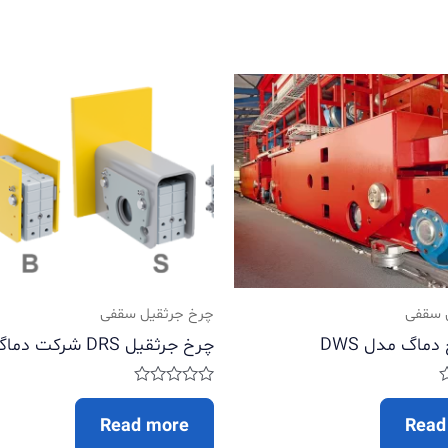
 سقفی
چرخ جرثقیل سقفی
ماگ مدل DWS
چرخ جرثقیل DRS شرکت دماگ
Rated
0
Read more
Read
out
of