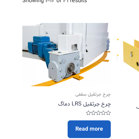
Showing 1–12 of 31 results
چرخ جرثقیل سقفی
چرخ جرثقیل LRS دماگ
Rated
0
Read more
out
of
5