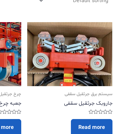
سیستم برق جرثقیل سقفی
چرخ جرثقیل
جاروبک جرثقیل سقفی
جعبه چرخ د
Rated
Rated
0
0
 more
Read more
out
out
of
of