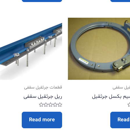
5
یل سقفی
قطعات جرثقیل سقفی
یم بکسل جرثقیل
ریل جرثقیل سقفی
Rated
0
Read more
Read
out
of
5