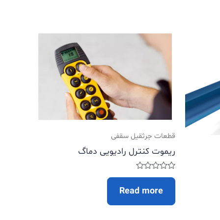
قطعات جرثقیل سقفی
ریموت کنترل رادیویی دماگ
Rated
0
Read more
out
of
5