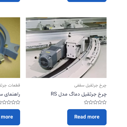
5
5
چرخ جرثقیل سقفی
قطعات جرثق
چرخ جرثقیل دماگ مدل RS
راهنمای س
Rated
Rated
0
0
 more
Read more
out
out
of
of
5
5