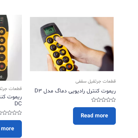
قطعات جرثقیل سقفی
قطعات جرثق
ریموت کنترل رادیویی دماگ مدل D3
DC
Rated
0
Read more
out
Rated
of
0
5
 more
out
of