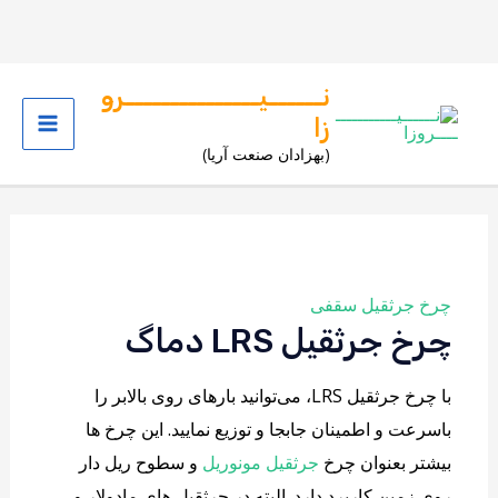
رش
نــــــیـــــــــــــــرو
ه
زا
Main
حتوا
(بهزادان صنعت آریا)
Menu
چرخ جرثقیل سقفی
چرخ جرثقیل LRS دماگ
با چرخ جرثقیل LRS، می‌توانید بارهای روی بالابر را
باسرعت و اطمینان جابجا و توزیع نمایید. این چرخ ها
بیشتر بعنوان چرخ
جرثقیل مونوریل
و سطوح ریل دار
روی زمین کاربرد دارد. البته در جرثقیل های مادولار و