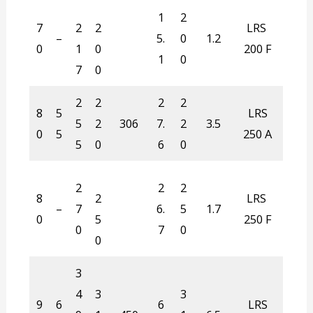
1
2
7
2
2
LRS
–
5.
0
1.2
0
1
0
200 F
1
0
7
0
2
2
2
2
8
5
LRS
5
2
306
7.
2
3.5
0
5
250 A
5
0
6
0
2
2
2
8
2
LRS
–
7
6.
5
1.7
0
5
250 F
0
7
0
0
3
4
3
3
9
6
6
LRS