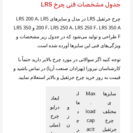
جدول مشخصات فنی چرخ‌ LRS
چرخ جرثقیل LRS در مدل و سایزهای LRS 200 A، LRS
200 F، LRS 250 A، LRS 250 F، LRS 350 A و LRS 350
F طراحی و تولید می‌شود که در جدول زیر مشخصات و
ویژگی‌های فنی این سایزها آورده شده است.
توجه کنید اگر سوالاتی در مورد چرخ بالابر دارید حتماً با
کارشناسان نیروزا (بهزادان صنعت آریا) در تماس باشید و
قیمت به روز خرید چرخ جرثقیل و بالابر استعلام نمایید.
سایزها
Max
اب
ابعاد
ی
.
عا
و
درایو
مختلف
load
د
ز
چرخ
چرخ
cap
چ
ن
(میلی‌
جرثقیل
acit
ر