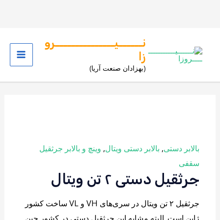
رش
نــــــیـــــــــــــــرو
ه
زا
Main
حتوا
(بهزادان صنعت آریا)
Menu
بالابر دستی
,
بالابر دستی ویتال
,
وینچ و بالابر جرثقیل
سقفی
جرثقیل دستی ۲ تن ویتال
جرثقیل ۲ تن ویتال در سری‌های VH و ‌VL ساخت کشور
ژاپن است. البته مشابه این جرثقیل دستی در کشور چین