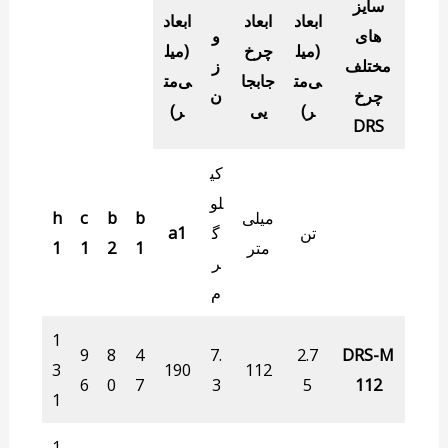
سایز
ابعاد
ابعاد
ابعاد
های
و
(میل
چرخ
(میل
مختلف
ز
ی‌مت
جابجا
ی‌مت
چرخ
ن
ر)
یی
ر)
DRS
کی
لو
میلی
b
b
c
h
تن
گ
a1
متر
1
2
1
1
ر
م
1
9
8
4
7.
2.7
DRS-M
3
190
112
6
0
7
3
5
112
1
1