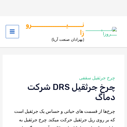
رش
نــــــیـــــــــــــــرو
ه
زا
Main
حتوا
(بهزادان صنعت آریا)
Menu
چرخ جرثقیل سقفی
چرخ جرثقیل DRS شرکت
دماگ
چرخ‌ها از قسمت های حیاتی و حساس یک جرثقیل است
که بر روی ریل جرثقیل حرکت میکند. چرخ جرثقیل به