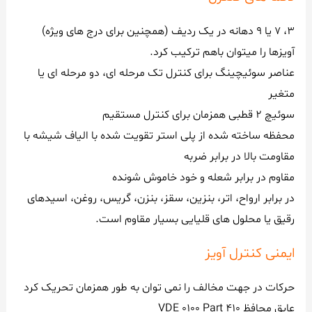
3، 7 یا 9 دهانه در یک ردیف (همچنین برای درج های ویژه)
آویزها را میتوان باهم ترکیب کرد.
عناصر سوئیچینگ برای کنترل تک مرحله ای، دو مرحله ای یا
متغیر
سوئیچ 2 قطبی همزمان برای کنترل مستقیم
محفظه ساخته شده از پلی استر تقویت شده با الیاف شیشه با
مقاومت بالا در برابر ضربه
مقاوم در برابر شعله و خود خاموش شونده
در برابر ارواح، اتر، بنزین، سقز، بنزن، گریس، روغن، اسیدهای
رقیق یا محلول های قلیایی بسیار مقاوم است.
ایمنی کنترل آویز
حرکات در جهت مخالف را نمی توان به طور همزمان تحریک کرد
عایق محافظ VDE 0100 Part 410