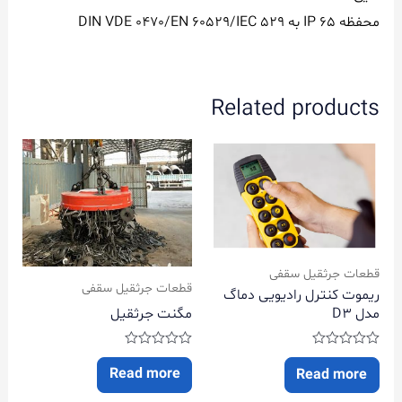
محفظه IP 65 به DIN VDE 0470/EN 60529/IEC 529
Related products
قطعات جرثقیل سقفی
قطعات جرثقیل سقفی
ریموت کنترل رادیویی دماگ
مگنت جرثقیل
مدل D3
Rated
Rated
0
0
Read more
Read more
out
out
of
of