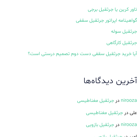
u
t
تاور کرین یا جرثقیل برجی
o
f
گواهینامه اپراتور جرثقیل سقفی
5
جرثقیل سوله
جرثقیل کارگاهی
آیا خرید جرثقیل سقفی دست دوم تصمیم درستی است؟
آخرین دیدگاه‌ها
nirooza
در
جرثقیل مغناطیسی
علی
در
جرثقیل مغناطیسی
nirooza
در
جرثقیل بازویی
امیر
در
جرثقیل بازویی