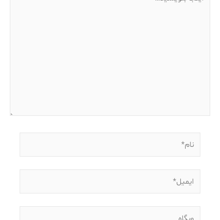
بنویسید…
نام*
ایمیل*
وبگاه