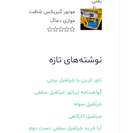
R
u
a
t
موتور گیربکس شافت
t
o
e
موازی دماگ
f
d
5
0
o
R
u
a
t
t
o
e
f
نوشته‌های تازه
d
5
0
o
u
تاور کرین یا جرثقیل برجی
t
o
گواهینامه اپراتور جرثقیل سقفی
f
5
جرثقیل سوله
جرثقیل کارگاهی
آیا خرید جرثقیل سقفی دست دوم