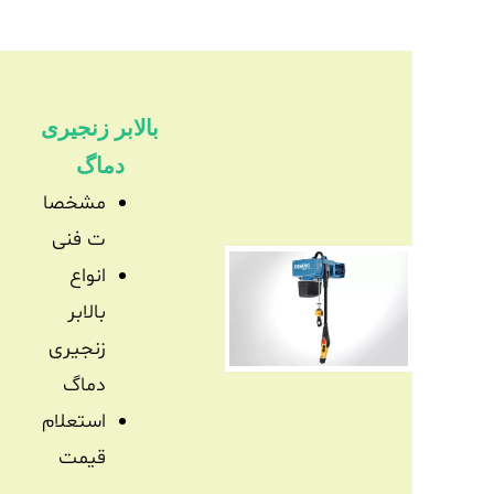
بالابر زنجیری
دماگ
مشخصا
ت فنی
انواع
بالابر
زنجیری
دماگ
استعلام
قیمت