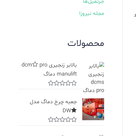
جرثقیل‌ها
مجله نیروزا
محصولات
بالابر زنجیری dcms pro
manulift دماگ
R
a
جعبه چرخ دماگ مدل
t
e
DWS
d
0
o
R
u
a
t