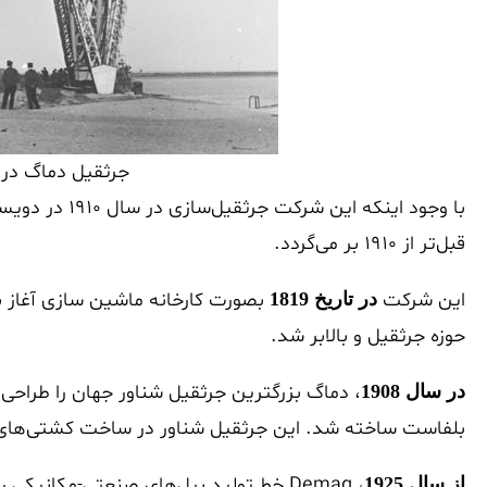
جرثقیل دماگ در Tsingtao چین – 951
با وجود اینکه 
قبل‌تر از 1910 بر می‌گردد.
این شرکت
بصورت کارخانه ماشین سازی آغاز به
در تاریخ 1819
حوزه جرثقیل و بالابر شد.
، دماگ بزرگترین جرثقیل شناور جهان را طراحی 
در سال 1908
بلفاست ساخته شد. این جرثقیل شناور در ساخت کشتی‌های 
، Demag خط تولید بیل‌های صنعتی-مکانیکی 
از سال 1925