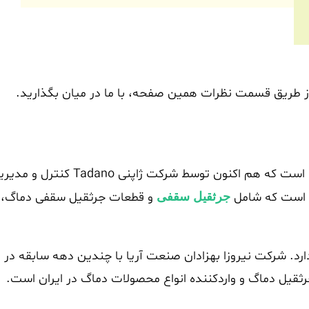
از طریق قسمت نظرات همین صفحه، با ما در میان بگذارید.
شرکت دماگ (Demag) تولید‌ کننده تجهیزات سنگین آلمانی است که هم اکنون توسط شرکت ژاپنی Tadano
ی است که شامل
و قطعات جرثقیل سقفی دماگ،
جرثقیل سقفی
رد. شرکت نیروزا بهزادان صنعت آریا با چندین دهه سابقه در
ثقیل دماگ و واردکننده انواع محصولات دماگ در ایران است.