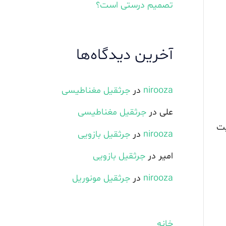
تصمیم درستی است؟
آخرین دیدگاه‌ها
nirooza
در
جرثقیل مغناطیسی
علی
در
جرثقیل مغناطیسی
 کنترل و مدیریت
nirooza
در
جرثقیل بازویی
امیر
در
جرثقیل بازویی
nirooza
در
جرثقیل مونوریل
خانه