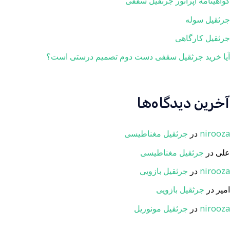
گواهینامه اپراتور جرثقیل سقفی
جرثقیل سوله
جرثقیل کارگاهی
آیا خرید جرثقیل سقفی دست دوم تصمیم درستی است؟
آخرین دیدگاه‌ها
nirooza
در
جرثقیل مغناطیسی
علی
در
جرثقیل مغناطیسی
nirooza
در
جرثقیل بازویی
امیر
در
جرثقیل بازویی
nirooza
در
جرثقیل مونوریل