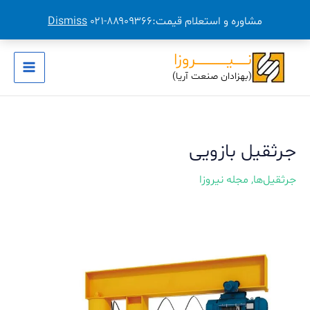
مشاوره و استعلام قیمت:۸۸۹۰۹۳۶۶-۰۲۱
Dismiss
رش
نــــــیـــــــــــــــروزا
ه
(بهزادان صنعت آریا)
Main
حتوا
Menu
جرثقیل بازویی
جرثقیل‌ها
,
مجله نیروزا