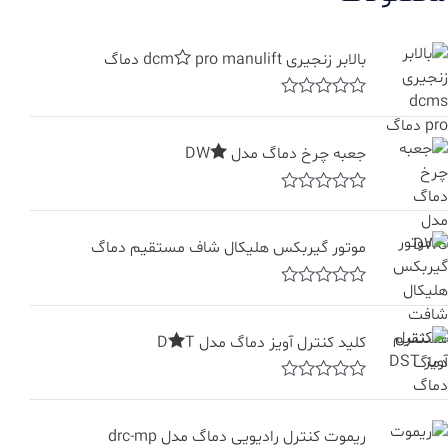
بالابر زنجیری dcms pro manulift دماگ
R
a
t
جعبه چرخ دماگ مدل DWS
e
d
0
R
o
a
u
t
t
موتور گیربکس هلیکال شاف مستقیم دماگ
e
o
d
f
0
5
R
o
a
u
t
t
کلید کنترل آویز دماگ مدل DST
e
o
d
f
0
5
R
o
a
u
t
t
ریموت کنترل رادیویی دماگ مدل drc-mp
e
o